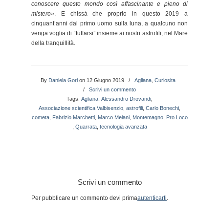
conoscere questo mondo così affascinante e pieno di
mistero»
. E chissà che proprio in questo 2019 a
cinquant’anni dal primo uomo sulla luna, a qualcuno non
venga voglia di “tuffarsi” insieme ai nostri astrofili, nel Mare
della tranquillità.
By
Daniela Gori
on 12 Giugno 2019
/
Agliana
,
Curiosita
/
Scrivi un commento
Tags:
Agliana
,
Alessandro Drovandi
,
Associazione scientifica Valbisenzio
,
astrofili
,
Carlo Bonechi
,
cometa
,
Fabrizio Marchetti
,
Marco Melani
,
Montemagno
,
Pro Loco
,
Quarrata
,
tecnologia avanzata
Scrivi un commento
Per pubblicare un commento devi prima
autenticarti
.