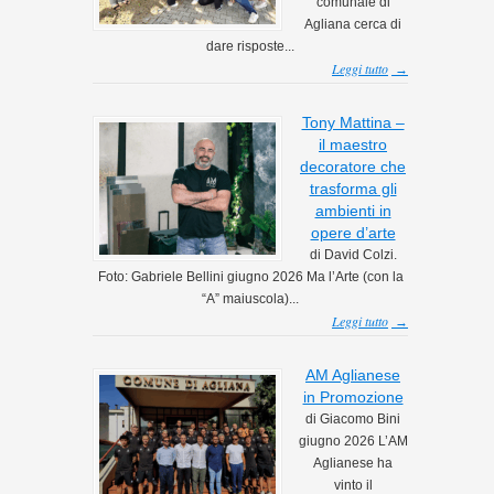
comunale di
Agliana cerca di
dare risposte...
Leggi tutto
→
Tony Mattina –
il maestro
decoratore che
trasforma gli
ambienti in
opere d’arte
di David Colzi.
Foto: Gabriele Bellini giugno 2026 Ma l’Arte (con la
“A” maiuscola)...
Leggi tutto
→
AM Aglianese
in Promozione
di Giacomo Bini
giugno 2026 L’AM
Aglianese ha
vinto il