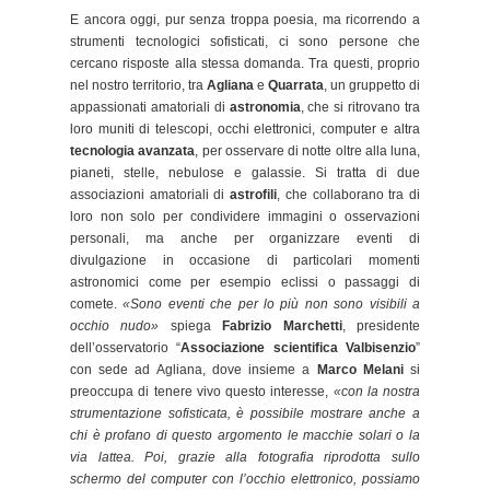
E ancora oggi, pur senza troppa poesia, ma ricorrendo a
strumenti tecnologici sofisticati, ci sono persone che
cercano risposte alla stessa domanda. Tra questi, proprio
nel nostro territorio, tra
Agliana
e
Quarrata
, un gruppetto di
appassionati amatoriali di
astronomia
, che si ritrovano tra
loro muniti di telescopi, occhi elettronici, computer e altra
tecnologia avanzata
, per osservare di notte oltre alla luna,
pianeti, stelle, nebulose e galassie. Si tratta di due
associazioni amatoriali di
astrofili
, che collaborano tra di
loro non solo per condividere immagini o osservazioni
personali, ma anche per organizzare eventi di
divulgazione in occasione di particolari momenti
astronomici come per esempio eclissi o passaggi di
comete.
«Sono eventi che per lo più non sono visibili a
occhio nudo»
spiega
Fabrizio Marchetti
, presidente
dell’osservatorio “
Associazione scientifica Valbisenzio
”
con sede ad Agliana, dove insieme a
Marco Melani
si
preoccupa di tenere vivo questo interesse,
«con la nostra
strumentazione sofisticata, è possibile mostrare anche a
chi è profano di questo argomento le macchie solari o la
via lattea. Poi, grazie alla fotografia riprodotta sullo
schermo del computer con l’occhio elettronico, possiamo