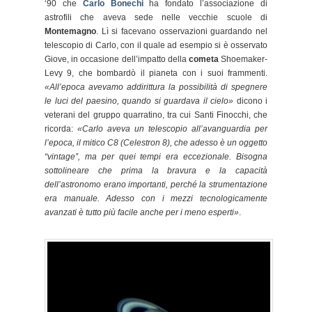
‘90 che
Carlo Bonechi
ha fondato l’associazione di
astrofili che aveva sede nelle vecchie scuole di
Montemagno
. Lì si facevano osservazioni guardando nel
telescopio di Carlo, con il quale ad esempio si è osservato
Giove, in occasione dell’impatto della
cometa
Shoemaker-
Levy 9, che bombardò il pianeta con i suoi frammenti.
«All’epoca avevamo addirittura la possibilità di spegnere
le luci del paesino, quando si guardava il cielo»
dicono i
veterani del gruppo quarratino, tra cui Santi Finocchi, che
ricorda:
«Carlo aveva un telescopio all’avanguardia per
l’epoca, il mitico C8 (Celestron 8), che adesso è un oggetto
“vintage”, ma per quei tempi era eccezionale. Bisogna
sottolineare che prima la bravura e la capacità
dell’astronomo erano importanti, perché la strumentazione
era manuale. Adesso con i mezzi tecnologicamente
avanzati è tutto più facile anche per i meno esperti»
.