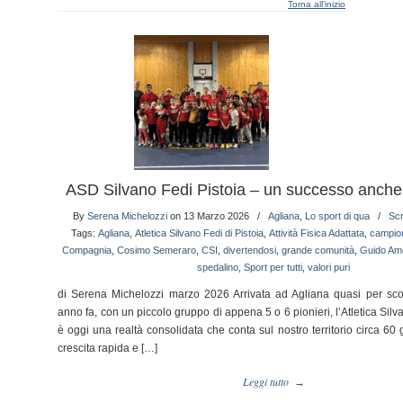
Torna all'inizio
ASD Silvano Fedi Pistoia – un successo anche
By
Serena Michelozzi
on 13 Marzo 2026
/
Agliana
,
Lo sport di qua
/
Scr
Tags:
Agliana
,
Atletica Silvano Fedi di Pistoia
,
Attività Fisica Adattata
,
campio
Compagnia
,
Cosimo Semeraro
,
CSI
,
divertendosi
,
grande comunità
,
Guido Ame
spedalino
,
Sport per tutti
,
valori puri
di Serena Michelozzi marzo 2026 Arrivata ad Agliana quasi per s
anno fa, con un piccolo gruppo di appena 5 o 6 pionieri, l’Atletica Silv
è oggi una realtà consolidata che conta sul nostro territorio circa 60 g
crescita rapida e […]
Leggi tutto
→