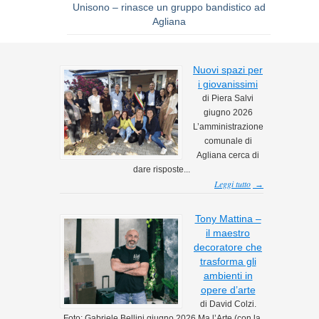
Unisono – rinasce un gruppo bandistico ad
Agliana
Nuovi spazi per
i giovanissimi
di Piera Salvi
giugno 2026
L’amministrazione
comunale di
Agliana cerca di
dare risposte...
Leggi tutto
→
Tony Mattina –
il maestro
decoratore che
trasforma gli
ambienti in
opere d’arte
di David Colzi.
Foto: Gabriele Bellini giugno 2026 Ma l’Arte (con la