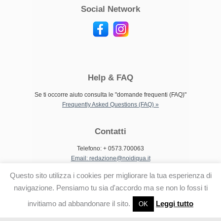
Social Network
Help & FAQ
Se ti occorre aiuto consulta le "domande frequenti (FAQ)"
Frequently Asked Questions (FAQ) »
Contatti
Telefono: + 0573.700063
Email: redazione@noidiqua.it
Questo sito utilizza i cookies per migliorare la tua esperienza di
navigazione. Pensiamo tu sia d'accordo ma se non lo fossi ti
invitiamo ad abbandonare il sito.
Leggi tutto
OK
© 2014 Noi di Qua Testata giornalistica e di attualità di Agliana,
Montale e Quarrata. :: Tutti i diritti riservati |
Articoli (RSS)
|