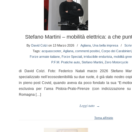
Stefano Martini – mobilità elettrica: a che pu
By
David Colzi
on 13 Marzo 2026
/
Agliana
,
Una bella impresa
/
Scri
Tags:
acquascooter
,
Agliana
,
commenti positivi
,
Corpo dei Carabinieri
Forze armate italiane
,
Forze Speciali
,
irriducibile endurista
,
mobilità gree
P.F.M. Pratiche auto
,
Stefano Martini
,
Zero Motorcycle
di David Colzi. Foto: Federico Natali marzo 2026 Stefano Marti
specializzato nell’ecosostenibilità su due ruote, è già stato nostro osp
in pieno post Covid, quando aveva da poco fondato la sua “E-motio
esclusiva per l’area Pistoia-Prato-Firenze (con indicizzazione s
Romagna […]
Leggi tutto
→
Torna all'inizio