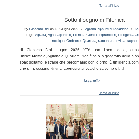
Torna all'inizio
Sotto il segno di Filonica
By
Giacomo Bini
on 12 Giugno 2026
/
Agliana
,
Appunti di redazione
/
Sc
Tags:
Agliana
,
Agna
,
algoritmo
,
Filonica
,
Gemini
,
imprenditori
,
intelligenza art
noidiqua
,
Ombrone
,
Quarrata
,
raccontare
,
rivista
,
segno
di Giacomo Bini giugno 2026 “C’è una linea sottile, quasi 
unisce Montale, Agliana e Quarrata. Non è solo la geografia della pian
sono soltanto le strade che percorriamo ogni giorno. È un’identità comun
che si intrecciano, di una laboriosità antica che sa sempre […]
Leggi tutto
→
Torna all'inizio