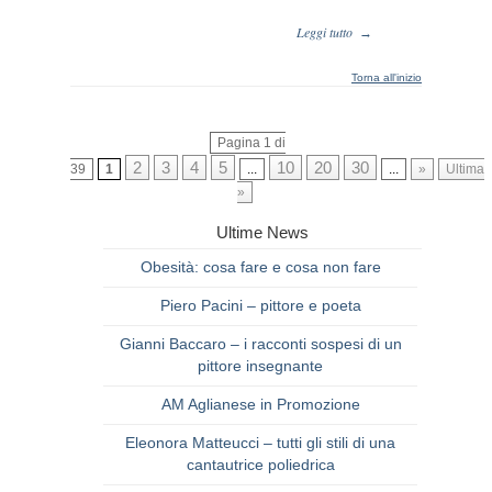
Leggi tutto
→
Torna all'inizio
Pagina 1 di
2
3
4
5
10
20
30
39
1
...
...
»
Ultima
»
Ultime News
Obesità: cosa fare e cosa non fare
Piero Pacini – pittore e poeta
Gianni Baccaro – i racconti sospesi di un
pittore insegnante
AM Aglianese in Promozione
Eleonora Matteucci – tutti gli stili di una
cantautrice poliedrica