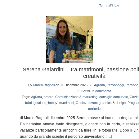
Torna all'inizio
Serena Galardini – tra matrimoni, passione poli
creatività
By
Marco Bagnoli
on 11 Dicembre 2025
/
Agliana
,
Personaggi
,
Persone 
/
Scrivi un commento
Tags:
Agliana
,
amore
,
Comunicazione & marketing
,
consiglio comunale
,
Covid
felici
,
gestione
,
hobby
,
matrimoni
,
Onelove event graphics & design
,
Progea
territorio
di Marco Bagnoli dicembre 2025 Serena nasce al tramonto degli anni O
Da bambina amava tanto disegnare, giocare con la carta, e realizzar
vacanze particolarmente arricchiti da fiorellini e fotografie. Dopo il Lin
quando da grande sceglie il percorso universitario, […]