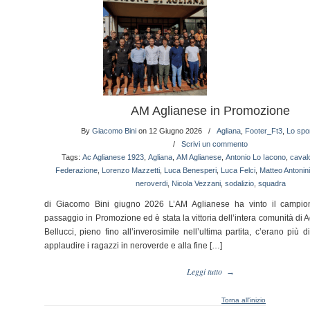
AM Aglianese in Promozione
By
Giacomo Bini
on 12 Giugno 2026
/
Agliana
,
Footer_Ft3
,
Lo spor
/
Scrivi un commento
Tags:
Ac Aglianese 1923
,
Agliana
,
AM Aglianese
,
Antonio Lo Iacono
,
caval
Federazione
,
Lorenzo Mazzetti
,
Luca Benesperi
,
Luca Felci
,
Matteo Antonini
neroverdi
,
Nicola Vezzani
,
sodalizio
,
squadra
di Giacomo Bini giugno 2026 L’AM Aglianese ha vinto il campion
passaggio in Promozione ed è stata la vittoria dell’intera comunità di A
Bellucci, pieno fino all’inverosimile nell’ultima partita, c’erano più
applaudire i ragazzi in neroverde e alla fine […]
Leggi tutto
→
Torna all'inizio