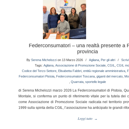
Federconsumatori – una realtà presente a P
provincia
By
Serena Michelozzi
on 13 Marzo 2026
/
Agliana
,
Per gli altri
/
Scriv
Tags:
Agliana
,
Associazione di Promozione Sociale
,
CGIL
,
CGIL mo
Codice del Terzo Settore
,
Elisabetta Fabbri
,
entità regionale amministrativa
,
F
Federconsumatori Pistoia
,
Federconsumatori Toscana
,
giganti del mercato
,
Mon
,
Quarrata
,
sportello legale
di Serena Michelozzi marzo 2026 La Federconsumatori di Pistoia, Qua
Montale, si conferma un punto di riferimento vitale per la tutela dei c
come Associazione di Promozione Sociale radicata nel territorio prov
1999 sulla spinta della CGIL, l’associazione ha anticipato le grandi rif
Leggi tutto
→