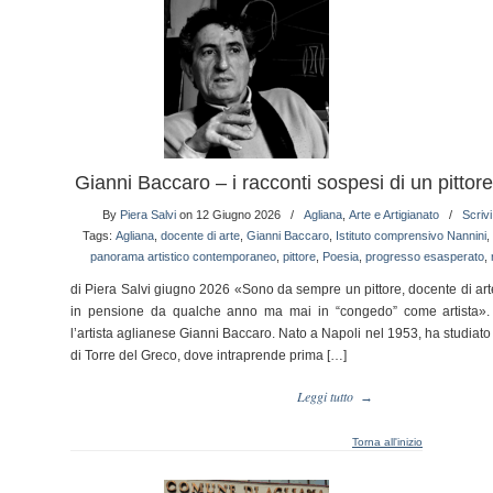
Gianni Baccaro – i racconti sospesi di un pittor
By
Piera Salvi
on 12 Giugno 2026
/
Agliana
,
Arte e Artigianato
/
Scriv
Tags:
Agliana
,
docente di arte
,
Gianni Baccaro
,
Istituto comprensivo Nannini
,
panorama artistico contemporaneo
,
pittore
,
Poesia
,
progresso esasperato
,
di Piera Salvi giugno 2026 «Sono da sempre un pittore, docente di ar
in pensione da qualche anno ma mai in “congedo” come artista». 
l’artista aglianese Gianni Baccaro. Nato a Napoli nel 1953, ha studiato 
di Torre del Greco, dove intraprende prima […]
Leggi tutto
→
Torna all'inizio