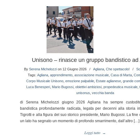
Unisono – rinasce un gruppo bandistico ad
By
Serena Michelozzi
on 12 Giugno 2026
/
Agliana
,
Che spettacolo!
/
Sc
Tags:
Agliana
,
apprendimento
,
associazione musicale
,
Casa di Marta
,
Com
Corpo Musicale Unisono
,
emozione palpabile
,
Estate aglianese
,
grande com
Luca Benesperi
,
Mario Bugossi
,
obiettivi ambiziosi
,
propedeutica musicale
,
unisonus
,
vecchia banda
di Serena Michelozzi giugno 2026 Agliana ha sempre custodito
bandistica profondamente radicata, legata per decenni alla storia in
Tigrotti e alla figura del suo storico presidente, Mario Bugossi. La fine 
un lato ha segnato un momento di profondo smarrimento, dall’altro […]
Leggi tutto
→