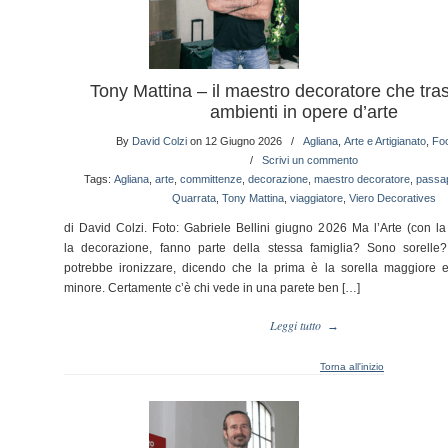
Tony Mattina – il maestro decoratore che tras
ambienti in opere d’arte
By
David Colzi
on 12 Giugno 2026
/
Agliana
,
Arte e Artigianato
,
Fo
/
Scrivi un commento
Tags:
Agliana
,
arte
,
committenze
,
decorazione
,
maestro decoratore
,
passa
Quarrata
,
Tony Mattina
,
viaggiatore
,
Viero Decoratives
di David Colzi. Foto: Gabriele Bellini giugno 2026 Ma l’Arte (con la
la decorazione, fanno parte della stessa famiglia? Sono sorelle
potrebbe ironizzare, dicendo che la prima è la sorella maggiore e l
minore. Certamente c’è chi vede in una parete ben […]
Leggi tutto
→
Torna all'inizio