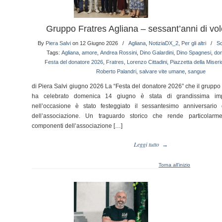
Gruppo Fratres Agliana – sessant’anni di vol
By
Piera Salvi
on 12 Giugno 2026
/
Agliana
,
NotiziaDX_2
,
Per gli altri
/
Sc
Tags:
Agliana
,
amore
,
Andrea Rossini
,
Dino Galardini
,
Dino Spagnesi
,
do
Festa del donatore 2026
,
Fratres
,
Lorenzo Cittadini
,
Piazzetta della Miseri
Roberto Palandri
,
salvare vite umane
,
sangue
di Piera Salvi giugno 2026 La “Festa del donatore 2026” che il gruppo 
ha celebrato domenica 14 giugno è stata di grandissima imp
nell’occasione è stato festeggiato il sessantesimo anniversario 
dell’associazione. Un traguardo storico che rende particolarmen
componenti dell’associazione […]
Leggi tutto
→
Torna all'inizio