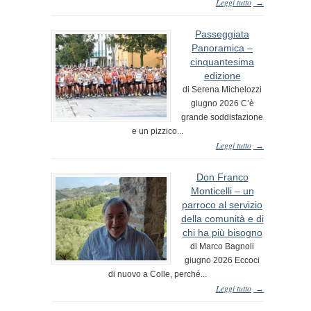
Leggi tutto
→
Passeggiata
Panoramica –
cinquantesima
edizione
di Serena Michelozzi
giugno 2026 C’è
grande soddisfazione
e un pizzico...
Leggi tutto
→
Don Franco
Monticelli – un
parroco al servizio
della comunità e di
chi ha più bisogno
di Marco Bagnoli
giugno 2026 Eccoci
di nuovo a Colle, perché...
Leggi tutto
→