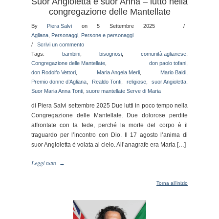
Suor Angioletta e suor Anna – lutto nella
congregazione delle Mantellate
By
Piera Salvi
on 5 Settembre 2025
/
Agliana
,
Personaggi
,
Persone e personaggi
/
Scrivi un commento
Tags:
bambini
,
bisognosi
,
comunità aglianese
,
Congregazione delle Mantellate
,
don paolo tofani
,
don Rodolfo Vettori
,
Maria Angela Merli
,
Mario Baldi
,
Premio donne d’Agliana
,
Realdo Tonti
,
religiose
,
suor Angioletta
,
Suor Maria Anna Tonti
,
suore mantellate Serve di Maria
di Piera Salvi settembre 2025 Due lutti in poco tempo nella
Congregazione delle Mantellate. Due dolorose perdite
affrontate con la fede, perché la morte del corpo è il
traguardo per l’incontro con Dio. Il 17 agosto l’anima di
suor Angioletta è volata al cielo. All’anagrafe era Maria […]
Leggi tutto
→
Torna all'inizio