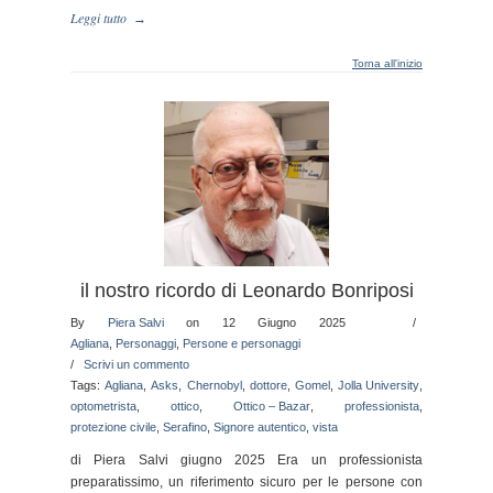
Leggi tutto
→
Torna all'inizio
il nostro ricordo di Leonardo Bonriposi
By
Piera Salvi
on 12 Giugno 2025
/
Agliana
,
Personaggi
,
Persone e personaggi
/
Scrivi un commento
Tags:
Agliana
,
Asks
,
Chernobyl
,
dottore
,
Gomel
,
Jolla University
,
optometrista
,
ottico
,
Ottico – Bazar
,
professionista
,
protezione civile
,
Serafino
,
Signore autentico
,
vista
di Piera Salvi giugno 2025 Era un professionista
preparatissimo, un riferimento sicuro per le persone con