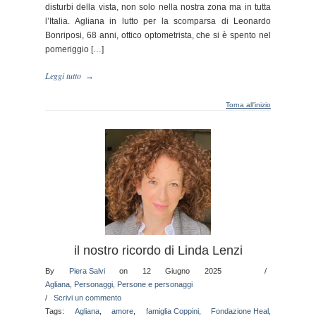
disturbi della vista, non solo nella nostra zona ma in tutta
l’Italia. Agliana in lutto per la scomparsa di Leonardo
Bonriposi, 68 anni, ottico optometrista, che si è spento nel
pomeriggio […]
Leggi tutto
→
Torna all'inizio
il nostro ricordo di Linda Lenzi
By
Piera Salvi
on 12 Giugno 2025
/
Agliana
,
Personaggi
,
Persone e personaggi
/
Scrivi un commento
Tags:
Agliana
,
amore
,
famiglia Coppini
,
Fondazione Heal
,