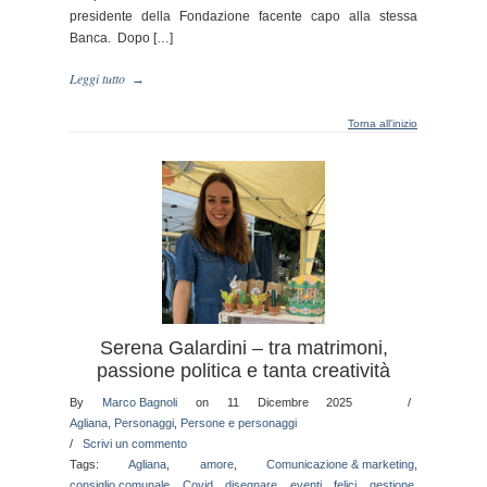
presidente della Fondazione facente capo alla stessa
Banca. Dopo […]
Leggi tutto
→
Torna all'inizio
Serena Galardini – tra matrimoni,
passione politica e tanta creatività
By
Marco Bagnoli
on 11 Dicembre 2025
/
Agliana
,
Personaggi
,
Persone e personaggi
/
Scrivi un commento
Tags:
Agliana
,
amore
,
Comunicazione & marketing
,
consiglio comunale
,
Covid
,
disegnare
,
eventi
,
felici
,
gestione
,