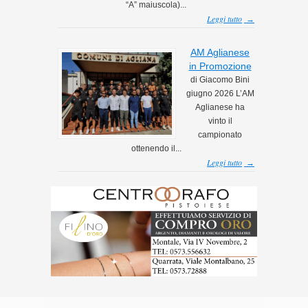
“A” maiuscola)...
Leggi tutto
→
AM Aglianese
in Promozione
di Giacomo Bini
giugno 2026 L’AM
Aglianese ha
vinto il
campionato
ottenendo il...
Leggi tutto
→