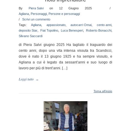
By
Piera Salvi
on 12 Giugno 2025
/
Agliana
,
Personaggi
,
Persone e personaggi
/
Scrivi un commento
Tags:
Agliana
,
appassionato
,
autocarri Omai
,
cento anni
,
deposito Star
,
Fiat Topolino
,
Luca Benesperi
,
Roberto Bonacchi
,
Silvano Saccardi
di Piera Salvi giugno 2025 Ha tagliato il traguardo dei
cento anni, dopo una vita intensa vissuta tra Scandicci,
dove è nato il 13 giugno 1925 e ha sempre vissuto, e
Agliana a cui è legato da sessant’anni e suo luogo di
lavoro per più di trent’anni. […]
Leggi tutto
→
Torna all'inizio