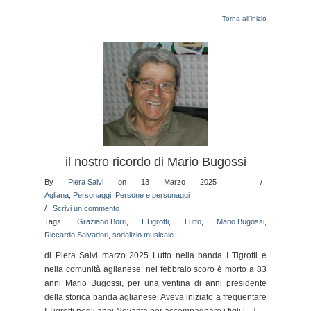
Torna all'inizio
il nostro ricordo di Mario Bugossi
By
Piera Salvi
on 13 Marzo 2025
/
Agliana
,
Personaggi
,
Persone e personaggi
/
Scrivi un commento
Tags:
Graziano Borri
,
I Tigrotti
,
Lutto
,
Mario Bugossi
,
Riccardo Salvadori
,
sodalizio musicale
di Piera Salvi marzo 2025 Lutto nella banda I Tigrotti e
nella comunità aglianese: nel febbraio scoro è morto a 83
anni Mario Bugossi, per una ventina di anni presidente
della storica banda aglianese. Aveva iniziato a frequentare