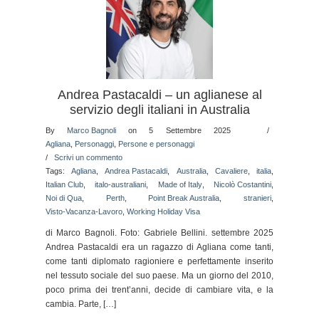
Andrea Pastacaldi – un aglianese al
servizio degli italiani in Australia
By
Marco Bagnoli
on 5 Settembre 2025
/
Agliana
,
Personaggi
,
Persone e personaggi
/
Scrivi un commento
Tags:
Agliana
,
Andrea Pastacaldi
,
Australia
,
Cavaliere
,
italia
,
Italian Club
,
italo-australiani
,
Made of Italy
,
Nicolò Costantini
,
Noi di Qua
,
Perth
,
Point Break Australia
,
stranieri
,
Visto-Vacanza-Lavoro
,
Working Holiday Visa
di Marco Bagnoli. Foto: Gabriele Bellini. settembre 2025
Andrea Pastacaldi era un ragazzo di Agliana come tanti,
come tanti diplomato ragioniere e perfettamente inserito
nel tessuto sociale del suo paese. Ma un giorno del 2010,
poco prima dei trent’anni, decide di cambiare vita, e la
cambia. Parte, […]