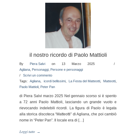
il nostro ricordo di Paolo Mattioli
By
Piera Salvi
on 13 Marzo 2025
/
Agliana
,
Personaggi
,
Persone e personaggi
/
Scrivi un commento
Tags:
Agliana
,
icordi bellissimi
,
La Festa del Matteotti
,
Matteotti
,
Paolo Mattioli
,
Peter Pan
di Piera Salvi marzo 2025 Nel gennaio scorso si è spento
a 72 anni Paolo Mattioli, lasciando un grande vuoto e
rievocando indelebili ricordi. La figura di Paolo è legata
alla storica discoteca “Matteotti” di Agliana, che poi cambiò
nome in “Peter Pan”. Il locale era di […]
Leggi tutto
→