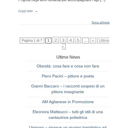
I Tigrotti negli anni Novanta per accompagnare i figli […]
Leggi tutto
→
Torna all'inizio
2
3
4
5
Pagina 1 di 7
1
...
»
Ultima
»
Ultime News
Obesità: cosa fare e cosa non fare
Piero Pacini – pittore e poeta
Gianni Baccaro – i racconti sospesi di un
pittore insegnante
AM Aglianese in Promozione
Eleonora Matteucci – tutti gli stili di una
cantautrice poliedrica
Unisono – rinasce un gruppo bandistico ad