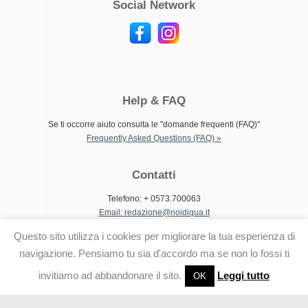
Social Network
Help & FAQ
Se ti occorre aiuto consulta le "domande frequenti (FAQ)"
Frequently Asked Questions (FAQ) »
Contatti
Telefono: + 0573.700063
Email: redazione@noidiqua.it
Questo sito utilizza i cookies per migliorare la tua esperienza di
navigazione. Pensiamo tu sia d'accordo ma se non lo fossi ti
invitiamo ad abbandonare il sito.
Leggi tutto
OK
© 2014 Noi di Qua Testata giornalistica e di attualità di Agliana,
Montale e Quarrata. :: Tutti i diritti riservati |
Articoli (RSS)
|
Commenti (RSS)