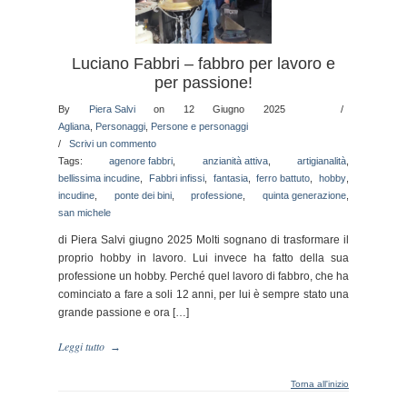
Luciano Fabbri – fabbro per lavoro e
per passione!
By
Piera Salvi
on 12 Giugno 2025
/
Agliana
,
Personaggi
,
Persone e personaggi
/
Scrivi un commento
Tags:
agenore fabbri
,
anzianità attiva
,
artigianalità
,
bellissima incudine
,
Fabbri infissi
,
fantasia
,
ferro battuto
,
hobby
,
incudine
,
ponte dei bini
,
professione
,
quinta generazione
,
san michele
di Piera Salvi giugno 2025 Molti sognano di trasformare il
proprio hobby in lavoro. Lui invece ha fatto della sua
professione un hobby. Perché quel lavoro di fabbro, che ha
cominciato a fare a soli 12 anni, per lui è sempre stato una
grande passione e ora […]
Leggi tutto
→
Torna all'inizio