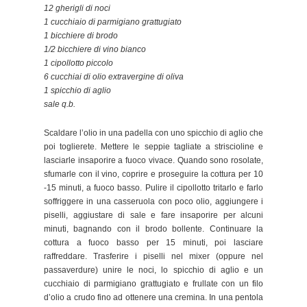
12 gherigli di noci
1 cucchiaio di parmigiano grattugiato
1 bicchiere di brodo
1/2 bicchiere di vino bianco
1 cipollotto piccolo
6 cucchiai di olio extravergine di oliva
1 spicchio di aglio
sale q.b.
Scaldare l’olio in una padella con uno spicchio di aglio che
poi toglierete. Mettere le seppie tagliate a striscioline e
lasciarle insaporire a fuoco vivace. Quando sono rosolate,
sfumarle con il vino, coprire e proseguire la cottura per 10
-15 minuti, a fuoco basso. Pulire il cipollotto tritarlo e farlo
soffriggere in una casseruola con poco olio, aggiungere i
piselli, aggiustare di sale e fare insaporire per alcuni
minuti, bagnando con il brodo bollente. Continuare la
cottura a fuoco basso per 15 minuti, poi lasciare
raffreddare. Trasferire i piselli nel mixer (oppure nel
passaverdure) unire le noci, lo spicchio di aglio e un
cucchiaio di parmigiano grattugiato e frullate con un filo
d’olio a crudo fino ad ottenere una cremina. In una pentola