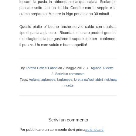
lessare la pasta in abbondante acqua salata. Scolare e
passare sotto l’acqua fredda. Condire con le seppie e la
crema preparata. Mettere in frigo per almeno 30 minuti.
Questo piatto e’ buono anche servito caldo con qualsiai
tipo di pasta a piacere. Ricordate di usare prodotti genuini
e di stagione sia per gustarne il sapore che per contenere
il prezzo. Un caro saluto e buon appetito!
By
Loretta Cafissi Fabbri
on 7 Maggio 2012
/
Agliana
,
Ricette
/
Scrivi un commento
Tags:
Agliana
,
aglianese
,
l'aglianese
,
loretta cafissi fabbri
,
noidiqua
,
ricette
Scrivi un commento
Per pubblicare un commento devi prima
autenticarti
.