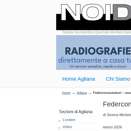
Testata Giornalistica Quarrata Montale Agli
Home Agliana
Chi Siamo
→
→
Home
Agliana
Federconsumatori – una r
Federcons
Sezioni di Agliana
di Serena Michel
Content
Video
marzo 2026