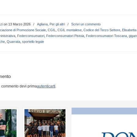
zi
on 13 Marzo 2026
/
Agliana
,
Per gli altri
/
Scrivi un commento
ciazione di Promozione Sociale
,
CGIL
,
CGIL montalese
,
Codice del Terzo Settore
,
Elisabetta
inistrativa
,
Federconsumatori
,
Federconsumatori Pistoia
,
Federconsumatori Toscana
,
gigan
iche
,
Quarrata
,
sportello legale
mento
n commento devi prima
autenticarti
.