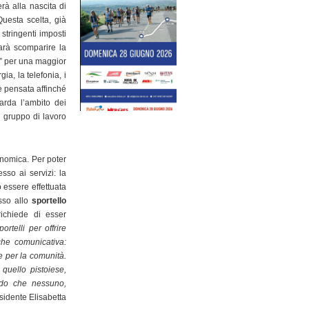
rà alla nascita di
Questa scelta, già
 stringenti imposti
arà scomparire la
” per una maggior
gia, la telefonia, i
è pensata affinché
arda l’ambito dei
 gruppo di lavoro
conomica. Per poter
sso ai servizi: la
ò essere effettuata
esso allo
sportello
ichiede di esser
rtelli per offrire
che comunicativa:
e per la comunità.
quello pistoiese,
endo che nessuno,
sidente Elisabetta