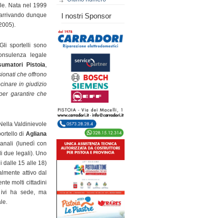
ale. Nata nel 1999
, arrivando dunque
I nostri Sponsor
2005).
Gli sportelli sono
consulenza legale
umatori Pistoia
,
ionati che offrono
cinare in giudizio
 per garantire che
Nella Valdinievole
ortello di
Agliana
anali (lunedì con
i due legali). Uno
i dalle 15 alle 18)
almente attivo dal
ente molti cittadini
e ivi ha sede, ma
le.