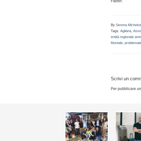
Fabbri.
By
Serena Micheloz
Tags:
Agliana
,
Asso
entità regionale amm
Montale
,
problemat
Scrivi un com
Per pubblicare u