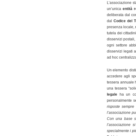
L’associazione st
un’unica
entità 
deliberata dal com
dal
Codice del T
presenza locale, 
tutela dei cittadin
disservizi postali
ogni settore abb
disservizi legati
ad hoc centralizza
Un elemento distin
accedere agli spo
tessera annuale h
una tessera “soli
legale
ha un cost
personalmente s
risposte sempre 
l’associazione pu
Con una base sol
l’associazione s
specialmente i più