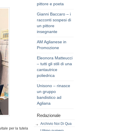
pittore e poeta
Gianni Baccaro – i
racconti sospesi di
un pittore
insegnante
AM Aglianese in
Promozione
Eleonora Matteucci
– tutti gli stili di una
cantautrice
poliedrica
Unisono – rinasce
un gruppo
bandistico ad
Agliana
Redazionale
Archivio Noi Di Qua
tale per la tutela
Ultimo numero