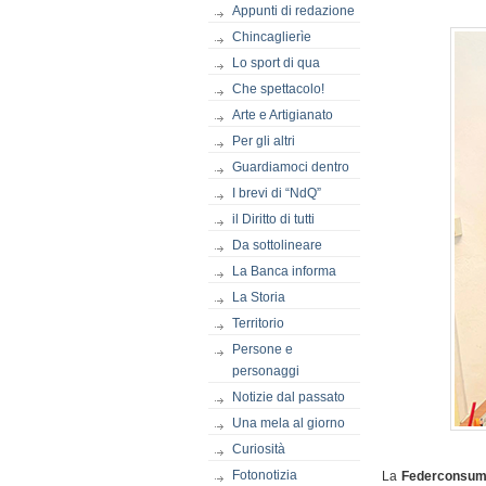
Appunti di redazione
Chincaglierìe
Lo sport di qua
Che spettacolo!
Arte e Artigianato
Per gli altri
Guardiamoci dentro
I brevi di “NdQ”
il Diritto di tutti
Da sottolineare
La Banca informa
La Storia
Territorio
Persone e
personaggi
Notizie dal passato
Una mela al giorno
Curiosità
Fotonotizia
La
Federconsum