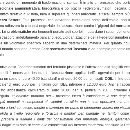
a vivendo un momento di trasformazione storica. È in atto un processo che porte
regionale amministrativa
, burocratica e politica: la Federconsumatori Toscana. 
itato direttivo di Pistoia, mira a superare gli oneri burocratici e fiscali sempre più
erzo Settore
. Tale processo, che dovrebbe completarsi prima dell’estate, non f
ma rafforzerà la capacità negoziale dell’associazione contro i “
giganti del mercato
i.
Le
problematiche
più frequenti portate agli sportelli riguardano i settori dell’ener
, i trasporti, indebitamento bancario, ecc. L’organizzazione della Federconsumatori 
ia un volontario specifico esperto in una determinata materia. Per quanto rigu
 al mondo sanitario, presso
Federconsumatori Toscana
è ad esempio presente un
to.
tivo della Federconsumatori del territorio pistoiese è l’attenzione alla fragilità e
rtelli è necessario tesserarsi. L’associazione applica tariffe agevolate per l’acce
a un costo di euro 40.00 (standard) o di euro 20.00 per gli iscritti
CGIL
. Infine pu
dale” di euro 5.00 per i cittadini con ISEE inferiore a 12.000 euro. Anche l’acc
o abbastanza calmierato di euro 30.00 per la pratica in cui il cittadino r
eguito.
«L’obiettivo primario per il prossimo futuro è consolidare la rete degli spo
più puntuali e competenti ai cittadini. La sfida non è solo operativa, ma an
nta a farsi conoscere meglio e diventare un punto di riferimento ancora più visibil
ida a livello regionale e “braccia e gambe” ben piantate nei territori come 
i prepara a tutelare i diritti dei consumatori con rinnovata energia, garant
 fragili, resti solo di fronte alle complessità del mercato moderno»
conclude la Pre