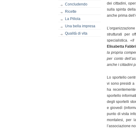
dei cittadini, o
Concludendo
sulla spinta dell
Ricette
anche prima dell’
La Pillola
Una bella impresa
L’organizzazione 
Qualità di vita
strutturati per 
specialistica.
«Il
Elisabetta Fabbr
la propria compet
per conto dell’as
anche i cittadini 
Lo sportello cent
vi sono presidi a
ha recentemente 
sportello informat
degli sportelli st
e giovedì (inform
punto di vista in
montalesi, per l
l’associazione no