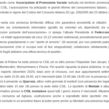
perando come
Associazione di Promozione Sociale
radicata nel territorio provinci
a CGIL, l’associazione ha anticipato le grandi riforme del consumerismo italiano
entrata in vigore del Codice del Consumo italiano (D.Lgs. 206/2005 del 23 ottobre 
vanta una presenza territoriale diffusa che garantisce prossimità ai cittadini. 
offrire sia orientamento informativo (gestito da volontari e/o dipendenti) sia 
 cuore pulsante dell’associazione»
ci spiega l’attuale Presidente di
Federcons
i
«è infatti rappresentato da circa 10-12 volontari settimanali, prevalentemente pens
enza gratuitamente e con “spirito di servizio”. Gli avvocati, pur non potendo patro
sociazione (che si occupa solo di fasi stragiudiziali), collaborano strettamente
più fragili abbiano una difesa tecnica di qualità»
.
rale di Pistoia ha sede presso la CGIL ed un altro presso l’Ospedale San Jacopo. 
 Montecatini, Monsummano e Pescia. Per quanto riguarda la piana pistoiese, lo sp
riaperto (dicembre 2025) dopo anni di chiusura, con due appuntamenti settim
ivo dalle 15.00 alle 18.00, ed il mercoledì dalle 15.00 alle 18.00 con la presenza d
orici è presente su
Quarrata
, attivo nelle giornate di martedì (con presenza dei legal
ativo dalle 15 alle 18) presso la sede della CGIL. Lo sportello di
Montale
è attu
formativo presso la
CGIL montalese
quasi tutti i giorni, tranne il mercoledì. Attualm
a vicinanza ad Agliana, usufruiscono anche e soprattutto dello sportello ch
n esclude in un prossimo futuro di poter porre anche su Montale una presenza lega