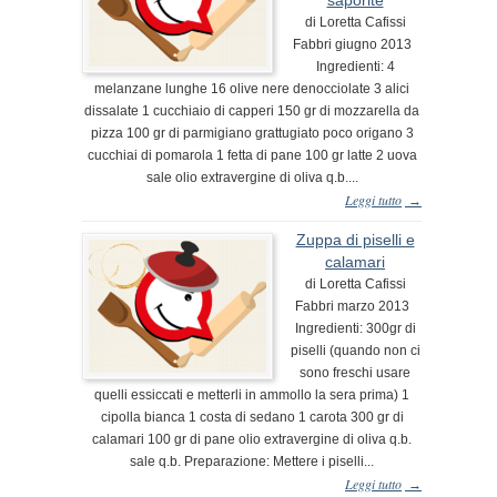
di Loretta Cafissi
Fabbri giugno 2013
Ingredienti: 4
melanzane lunghe 16 olive nere denocciolate 3 alici
dissalate 1 cucchiaio di capperi 150 gr di mozzarella da
pizza 100 gr di parmigiano grattugiato poco origano 3
cucchiai di pomarola 1 fetta di pane 100 gr latte 2 uova
sale olio extravergine di oliva q.b....
Leggi tutto
→
Zuppa di piselli e
calamari
di Loretta Cafissi
Fabbri marzo 2013
Ingredienti: 300gr di
piselli (quando non ci
sono freschi usare
quelli essiccati e metterli in ammollo la sera prima) 1
cipolla bianca 1 costa di sedano 1 carota 300 gr di
calamari 100 gr di pane olio extravergine di oliva q.b.
sale q.b. Preparazione: Mettere i piselli...
Leggi tutto
→