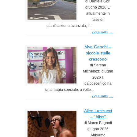
di Daniela Gori
giugno 2026 E’
attualmente in
fase di
pianificazione avanzata, il...
Leggi tutto
→
Mya Genchi –
piccole stelle
crescono
di Serena
Michelozzi giugno
2026 Il
palcoscenico ha
una magia speciale: a volte...
Leggi tutto
→
Alice Lastrucci
– “Aliss”
di Marco Bagnoli
giugno 2026
Abbiamo