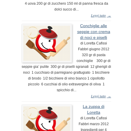
4 uova 200 gr di zucchero 150 ml di panna fresca da
dolci succo di...
Leggi tutto
→
Conchiglie alle
seppie con crema
di noci e piselli
di Loretta Cafissi
Fabbri giugno 2012
320 gr di pasta
conchiglie 300 gr di
seppie gia’ pulite 300 gr di piselli sgranati 12 gherigli di
noci 1 cucchiaio di parmigiano grattugiato 1 bicchiere
di brodo 1/2 bicchiere di vino bianco 1 cipollotto
piccolo 6 cucchiai di olio extravergine di oliva 1
spicchio di...
Leggi tutto
→
La zuppa di
Loretta
di Loretta Cafissi
Fabbri marzo 2012
Ingredienti per 4