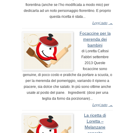
fiorentina (anche se l’ho modificata a modo mio) per
dedicarla ad un noto personaggio fiorentino. E proprio
questa ricetta è stata...
Leggi tutto
→
Focaccine per la
merenda dei
bambini
di Loretta Cafissi
Fabbri settembre
2013 Queste
focaccine sono
genuine, di poco costo e pratiche da portare a scuola, o
per la merenda del pomeriggio, variando il ripieno a
piacere, sia dolce che salato. In più sono ottime anche
usate al posto del pane. Ingredienti: (dosi per una
teglia da forno da porzionare)...
Leggi tutto
→
La ricetta di
Loretta –
Melanzane
saporite