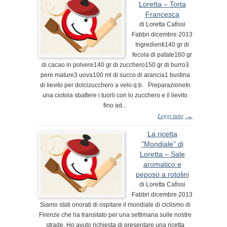
Loretta – Torta
Francesca
di Loretta Cafissi
Fabbri dicembre 2013
Ingredienti140 gr di
fecola di patate160 gr
di cacao in polvere140 gr di zucchero150 gr di burro3
pere mature3 uova100 ml di succo di arancia1 bustina
di lievito per dolcizucchero a velo q.b. PreparazioneIn
una ciotola sbattere i tuorli con lo zucchero e il lievito
fino ad...
Leggi tutto
→
La ricetta
"Mondiale” di
Loretta – Sale
aromatico e
peposo a rotolini
di Loretta Cafissi
Fabbri dicembre 2013
Siamo stati onorati di ospitare il mondiale di ciclismo di
Firenze che ha transitato per una settimana sulle nostre
strade. Ho avuto richiesta di presentare una ricetta