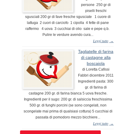
persone 250 gr di
piselli freschi
sgusciati 200 gr di fave fresche sgusciate 1 cuore di
lattuga 2 cuori di carciofo 1 cipolla 4 fette di pane
raffermo 4 uova 3 cucchiai di olio sale e pepe q.b.
Pulire le verdure avendo cura...
Leggi tutto
→
Tagliatelle di farina
di castagne alla
boscaiola
di Loretta Cafissi
Fabbri dicembre 2011
Ingredienti pasta: 300
gr. di farina di
castagne 200 gr. di farina bianca 5 uova fresche.
Ingredienti per il sugo: 200 gr. di salsiccia freschissima
500 gr. di funghi porcini (se sono congelati, non
scongelate mai prima di qualsiasi cottura) 5 cucchiai di
passata di pomodoro mezzo bicchiere...
Leggi tutto
→