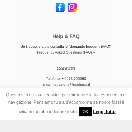
Help & FAQ
Se ti occorre aiuto consulta le "domande frequenti (FAQ)"
Frequently Asked Questions (FAQ) »
Contatti
Telefono: + 0573.700063
Email: redazione@noidiqua.it
Questo sito utilizza i cookies per migliorare la tua esperienza di
navigazione. Pensiamo tu sia d'accordo ma se non lo fossi ti
invitiamo ad abbandonare il sito.
Leggi tutto
OK
© 2014 Noi di Qua Testata giornalistica e di attualità di Agliana,
Montale e Quarrata. :: Tutti i diritti riservati |
Articoli (RSS)
|
Commenti (RSS)
Torna all'inizio