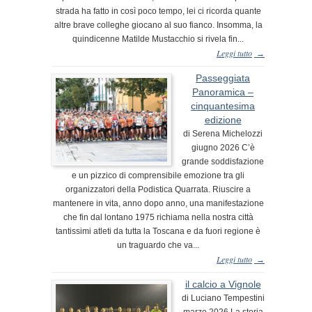
strada ha fatto in così poco tempo, lei ci ricorda quante
altre brave colleghe giocano al suo fianco. Insomma, la
quindicenne Matilde Mustacchio si rivela fin...
Leggi tutto
→
Passeggiata
Panoramica –
cinquantesima
edizione
di Serena Michelozzi
giugno 2026 C’è
grande soddisfazione
e un pizzico di comprensibile emozione tra gli
organizzatori della Podistica Quarrata. Riuscire a
mantenere in vita, anno dopo anno, una manifestazione
che fin dal lontano 1975 richiama nella nostra città
tantissimi atleti da tutta la Toscana e da fuori regione è
un traguardo che va...
Leggi tutto
→
il calcio a Vignole
di Luciano Tempestini
marzo 2026 La storia