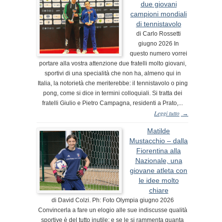
due giovani
campioni mondiali
di tennistavolo
di Carlo Rossetti
giugno 2026 In
questo numero vorrei
portare alla vostra attenzione due fratelli molto giovani,
sportivi di una specialità che non ha, almeno qui in
Italia, la notorietà che meriterebbe: il tennistavolo o ping
pong, come si dice in termini colloquiali. Si tratta dei
fratelli Giulio e Pietro Campagna, residenti a Prato,...
Leggi tutto
→
Matilde
Mustacchio – dalla
Fiorentina alla
Nazionale, una
giovane atleta con
le idee molto
chiare
di David Colzi. Ph: Foto Olympia giugno 2026
Convincerla a fare un elogio alle sue indiscusse qualità
sportive è del tutto inutile; e se le si rammenta quanta