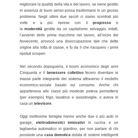
migliorare la qualità della vita e del lavoro, se viene gestito
in assenza di buon senso possa trasformarsi in un grosso
problema. Negli ultimi due secoli ci siamo scontrati più
volte e a più riprese con il
progresso
e
la
modernità
gestite da un capitalismo selvaggio, infatti,
l’avvento delle prime macchine nel lavoro, all’inizio del
Novecento, provocò una disoccupazione tale che dette
origine alla lotta di classe, e fu da lì che nacquero i primi
ripetuti scioperi.
Nel secondo dopoguerra, il boom economico degli anni
Cinquanta e il
benessere collettivo
fecero diventare le
masse parte integrante del sistema attraverso il modello
economico-sociale basato sul consumo. Anche chi
apparteneva alle classi più modeste poteva permettersi
(per esempio) frigo, lavatrice e lavastoviglie, e aveva in
casa un
televisore
.
Oggi moltissime famiglie hanno anche due o più auto in
garage,
elettrodomestici innovativi
in cucina e un
tagliaerba automatico in giardino, per non parlare di chi
possiede una
casa domotica
dotata di sistemi intelligenti