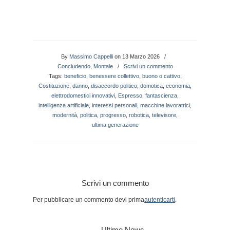
By
Massimo Cappelli
on 13 Marzo 2026
/
Concludendo
,
Montale
/
Scrivi un commento
Tags:
beneficio
,
benessere collettivo
,
buono o cattivo
,
Costituzione
,
danno
,
disaccordo politico
,
domotica
,
economia
,
elettrodomestici innovativi
,
Espresso
,
fantascienza
,
intelligenza artificiale
,
interessi personali
,
macchine lavoratrici
,
modernità
,
politica
,
progresso
,
robotica
,
televisore
,
ultima generazione
Scrivi un commento
Per pubblicare un commento devi prima
autenticarti
.
Ultime News