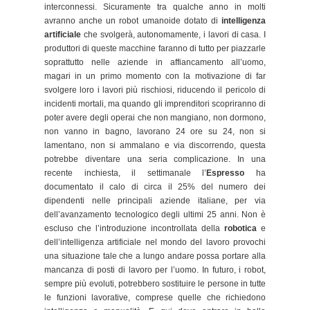
interconnessi. Sicuramente tra qualche anno in molti
avranno anche un robot umanoide dotato di
intelligenza
artificiale
che svolgerà, autonomamente, i lavori di casa.
I
produttori di queste macchine faranno di tutto per piazzarle
soprattutto nelle aziende in affiancamento all’uomo,
magari in un primo momento con la motivazione di far
svolgere loro i lavori più rischiosi, riducendo il pericolo di
incidenti mortali, ma quando gli imprenditori scopriranno di
poter avere degli operai che non mangiano, non dormono,
non vanno in bagno, lavorano 24 ore su 24, non si
lamentano, non si ammalano e via discorrendo, questa
potrebbe diventare una seria complicazione. In una
recente inchiesta, il settimanale l’
Espresso
ha
documentato il calo di circa il 25% del numero dei
dipendenti nelle principali aziende italiane, per via
dell’avanzamento tecnologico degli ultimi 25 anni. Non è
escluso che l’introduzione incontrollata della
robotica
e
dell’intelligenza artificiale nel mondo del lavoro provochi
una situazione tale che a lungo andare possa portare alla
mancanza di posti di lavoro per l’uomo. In futuro, i robot,
sempre più evoluti, potrebbero sostituire le persone in tutte
le funzioni lavorative, comprese quelle che richiedono