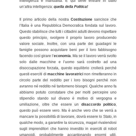
intelligenza e manualità. E qui deve entrare in ballo
un’altra intelligenza:
quella della Politica!
Il primo articolo della nostra
Costituzione
sancisce che
l’Italia è una Repubblica Democratica fondata sul lavoro.
Questo stabilisce che tutti i cittadini adulti devono rispettare
questo principio, svolgere il proprio lavoro producendo
valore sociale. Inoltre, con una parte dei guadagni le
famiglie possono acquistare beni per il loro fabbisogno
facendo così girare l’
economia
. Ma se il lavoro verrà svolto
solo dalle macchine e l’uomo sarà costretto ad una
disoccupazione forzata, questo equilibrio crollerà perché
questi eserciti di
macchine lavoratrici
non rimetteranno in
circolo parte del reddito per i loro bisogni perché non
avranno né reddito né tantomeno bisogni. Qualche anno fa
abbiamo potuto constatare che per molti percepire uno
stipendio stando sul divano è motivo di vergogna e
umiliazione, oltre che essere un
disaccordo politico
,
questo può essere vero. Ma è anche vero che se verrà a
mancare la possibilità di lavorare, dovrà essere lo Stato, in
qualche modo, a garantire la sicurezza, magari rivalendosi
sugli imprenditori che hanno investito in eserciti di robot
umanoidi, probabilmente accantonando enormi utili.