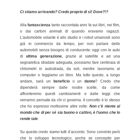
Ci stiamo arrivando? Credo proprio di sì! Dove?!?
Alla
fantascienza
tanto raccontata anni fa sui libri, nei film,
o dai cartoni animati di quando eravamo ragazzi.
L’automobile volante è allo studio e i robot umanoidi sono
già in commercio da tempo, per non parlare delle
automobili senza bisogno di conducente: oggi con le auto
di
ultima generazione
, grazie al satellite e ad una
segnaletica stradale adeguata, possiamo fare centinaia di
chilometri in autostrada, da soli, mentre lavoriamo al
computer o leggiamo un libro. Ma tutto questo, a lungo
andare, sarà un
beneficio
o un
danno
? Credo che
dipenderà sempre dalle nostre scelte, da come
affronteremo questi cambiamenti e dalle leggi che
verranno pensate da chi ci governa. Il concetto è lo stesso
che ho espresso moltissime altre volte:
Non c’è niente al
mondo che di per sé sia buono o cattivo, è l’uomo che lo
rende tale
.
Su questo credo siamo tutti d’accordo. Sono convinto però
che lo sviluppo tecnologico, anche se concepito per