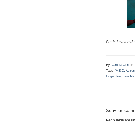
Per la location del
By
Daniela Gori
on 
Tags:
'A.S.D. Azzur
Cogis
,
Fin
,
gare Naz
Scrivi un com
Per pubblicare u