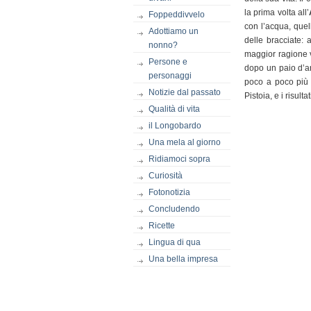
la prima volta all’
Foppeddivvelo
con l’acqua, quel
Adottiamo un
delle bracciate: 
nonno?
maggior ragione v
Persone e
dopo un paio d’an
personaggi
poco a poco più i
Notizie dal passato
Pistoia, e i risult
Qualità di vita
il Longobardo
Una mela al giorno
Ridiamoci sopra
Curiosità
Fotonotizia
Concludendo
Ricette
Lingua di qua
Una bella impresa