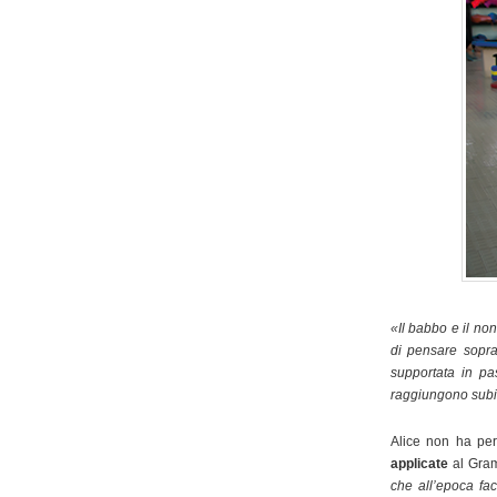
«Il babbo e il no
di pensare sopra
supportata in p
raggiungono subito
Alice non ha per
applicate
al Gram
che all’epoca fa