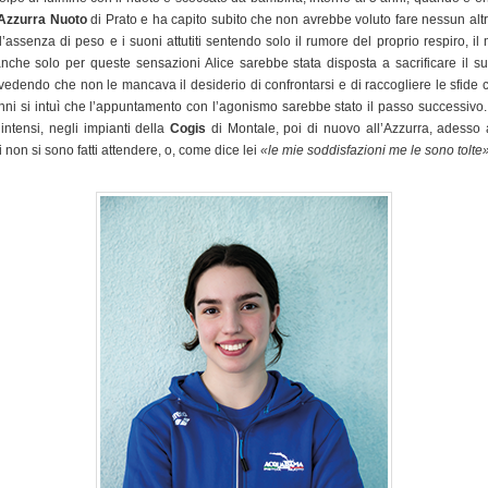
Azzurra Nuoto
di Prato e ha capito subito che non avrebbe voluto fare nessun altro 
l’assenza di peso e i suoni attutiti sentendo solo il rumore del proprio respiro, il
anche solo per queste sensazioni Alice sarebbe stata disposta a sacrificare il s
edendo che non le mancava il desiderio di confrontarsi e di raccogliere le sfide 
ni si intuì che l’appuntamento con l’agonismo sarebbe stato il passo successivo.
ntensi, negli impianti della
Cogis
di Montale, poi di nuovo all’Azzurra, adesso a
ati non si sono fatti attendere, o, come dice lei
«le mie soddisfazioni me le sono tolte