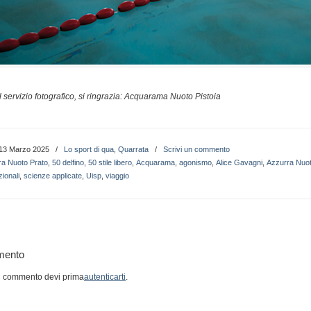
 servizio fotografico, si ringrazia:
Acquarama Nuoto Pistoia
13 Marzo 2025
/
Lo sport di qua
,
Quarrata
/
Scrivi un commento
ra Nuoto Prato
,
50 delfino
,
50 stile libero
,
Acquarama
,
agonismo
,
Alice Gavagni
,
Azzurra Nuo
ionali
,
scienze applicate
,
Uisp
,
viaggio
mento
n commento devi prima
autenticarti
.