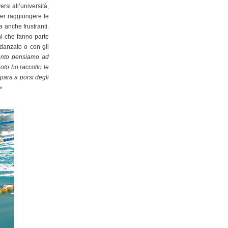
rsi all’università,
er raggiungere le
a anche frustranti.
ni che fanno parte
idanzato o con gli
ento pensiamo ad
to ho raccolto le
mpara a porsi degli
»