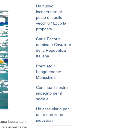
Un nuovo
inceneritore al
posto di quello
vecchio? Ecco la
proposta
Carla Pecorini
nominata Cavaliere
della Repubblica
Italiana
Premiato il
Luogotenente
Maricchiolo
Continua il nostro
impegno per il
sociale
Un asse viario per
unire due zone
industriali
acqua buona parte
trata in vasca per