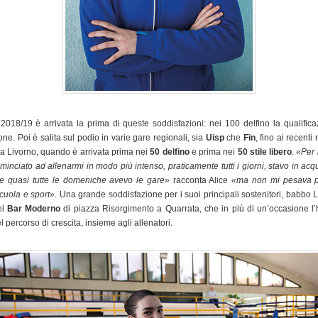
2018/19 è arrivata la prima di queste soddisfazioni: nei 100 delfino la qualific
ne. Poi è salita sul podio in varie gare regionali, sia
Uisp
che
Fin
, fino ai recenti 
a Livorno, quando è arrivata prima nei
50 delfino
e prima nei
50 stile libero
.
«Per 
minciato ad allenarmi in modo più intenso, praticamente tutti i giorni, stavo in acq
 e quasi tutte le domeniche avevo le gare»
racconta Alice
«ma non mi pesava p
scuola e sport»
. Una grande soddisfazione per i suoi principali sostenitori, bab
el
Bar Moderno
di piazza Risorgimento a Quarrata, che in più di un’occasione l
percorso di crescita, insieme agli allenatori.