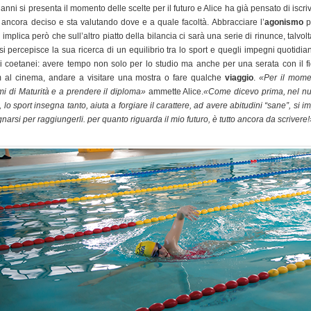
 anni si presenta il momento delle scelte per il futuro e Alice ha già pensato di iscrive
ancora deciso e sta valutando dove e a quale facoltà. Abbracciare l’
agonismo
p
e implica però che sull’altro piatto della bilancia ci sarà una serie di rinunce, talvolt
si percepisce la sua ricerca di un equilibrio tra lo sport e quegli impegni quotidia
oi coetanei: avere tempo non solo per lo studio ma anche per una serata con il f
lm al cinema, andare a visitare una mostra o fare qualche
viaggio
.
«Per il mom
ami di Maturità e a prendere il diploma»
ammette Alice.
«Come dicevo prima, nel nuo
 lo sport insegna tanto, aiuta a forgiare il carattere, ad avere abitudini “sane”, si i
gnarsi per raggiungerli. per quanto riguarda il mio futuro, è tutto ancora da scrivere!