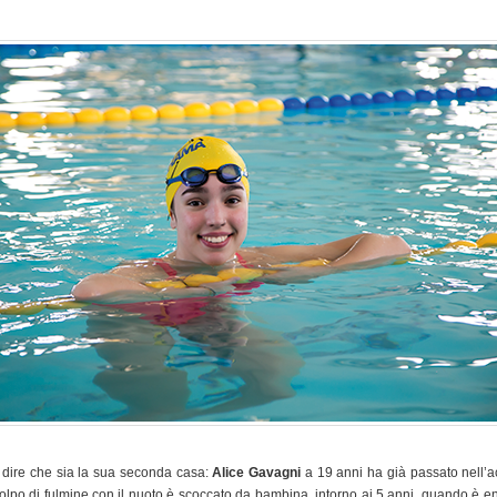
 dire che sia la sua seconda casa:
Alice Gavagni
a 19 anni ha già passato nell’
 colpo di fulmine con il nuoto è scoccato da bambina, intorno ai 5 anni, quando è en