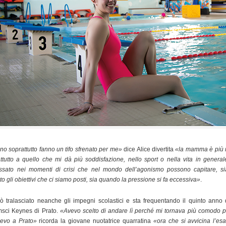
nno soprattutto fanno un tifo sfrenato per me»
dice Alice divertita
«la mamma è più 
ttutto a quello che mi dà più soddisfazione, nello sport o nella vita in genera
assato nei momenti di crisi che nel mondo dell’agonismo possono capitare, s
 gli obiettivi che ci siamo posti, sia quando la pressione si fa eccessiva»
.
ò tralasciato neanche gli impegni scolastici e sta frequentando il quinto anno
sci Keynes di Prato.
«Avevo scelto di andare lì perché mi tornava più comodo pe
cevo a Prato»
ricorda la giovane nuotatrice quarratina
«ora che si avvicina l’es