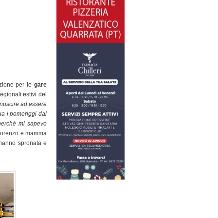
azione per le
gare
regionali estivi del
riuscire ad essere
ua i pomeriggi dal
erché mi sapevo
bo Lorenzo e mamma
’hanno spronata e