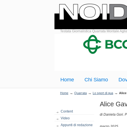
Testata Giornalistica Quarrata Montale Agli
Home
Chi Siamo
Dov
→
→
→
Home
Quarrata
Lo sport di qua
Alic
Alice Ga
Content
di Daniela Gori. 
Video
Appunti di redazione
marzo 2025