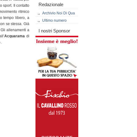
Redazionale
sport. Il contatto
 movimento ritmico
Archivio Noi Di Qua
uo tempo libero, a
Ultimo numero
con se stessa. Già
 Gli allenamenti a
I nostri Sponsor
ll’
Acquarama
di
»
.