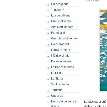
Chincaglierìe
Ti ricordi?
Lo sport di qua
Che spettacolo!
Arte e Artigianato
Per gli altri
Guardiamoci dentro
Color Rossetti
I brevi di “NdQ”
il Diritto di tutti
Da sottolineare
La Banca informa
La Pillola
La Storia
Scritti a mano
Territorio
Under 30
Non solo poltrone e
La piscina si può
divani
della sua vita. Il