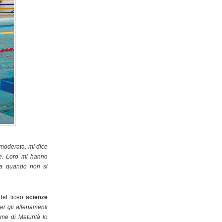
moderata, mi dice
le. Loro mi hanno
ia quando non si
 del liceo
scienze
r gli allenamenti
ame di Maturità lo