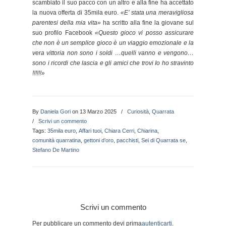
scambiato il suo pacco con un altro e alla fine ha accettato
la nuova offerta di 35mila euro.
«E’ stata una meravigliosa
parentesi della mia vita»
ha scritto alla fine la giovane sul
suo profilo Facebook
«Questo gioco vi posso assicurare
che non è un semplice gioco è un viaggio emozionale e la
vera vittoria non sono i soldi …quelli vanno e vengono…
sono i ricordi che lascia e gli amici che trovi Io ho stravinto
!!!!!!»
By
Daniela Gori
on 13 Marzo 2025
/
Curiosità
,
Quarrata
/
Scrivi un commento
Tags:
35mila euro
,
Affari tuoi
,
Chiara Cerri
,
Chiarina
,
comunità quarratina
,
gettoni d’oro
,
pacchisti
,
Sei di Quarrata se
,
Stefano De Martino
Scrivi un commento
Per pubblicare un commento devi prima
autenticarti
.