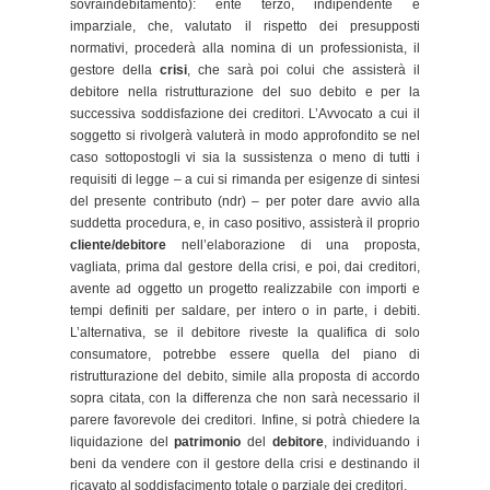
sovraindebitamento): ente terzo, indipendente e
imparziale, che, valutato il rispetto dei presupposti
normativi, procederà alla nomina di un professionista, il
gestore della
crisi
, che sarà poi colui che assisterà il
debitore nella ristrutturazione del suo debito e per la
successiva soddisfazione dei creditori. L’Avvocato a cui il
soggetto si rivolgerà valuterà in modo approfondito se nel
caso sottopostogli vi sia la sussistenza o meno di tutti i
requisiti di legge – a cui si rimanda per esigenze di sintesi
del presente contributo (ndr) – per poter dare avvio alla
suddetta procedura, e, in caso positivo, assisterà il proprio
cliente/debitore
nell’elaborazione di una proposta,
vagliata, prima dal gestore della crisi, e poi, dai creditori,
avente ad oggetto un progetto realizzabile con importi e
tempi definiti per saldare, per intero o in parte, i debiti.
L’alternativa, se il debitore riveste la qualifica di solo
consumatore, potrebbe essere quella del piano di
ristrutturazione del debito, simile alla proposta di accordo
sopra citata, con la differenza che non sarà necessario il
parere favorevole dei creditori. Infine, si potrà chiedere la
liquidazione del
patrimonio
del
debitore
, individuando i
beni da vendere con il gestore della crisi e destinando il
ricavato al soddisfacimento totale o parziale dei creditori.