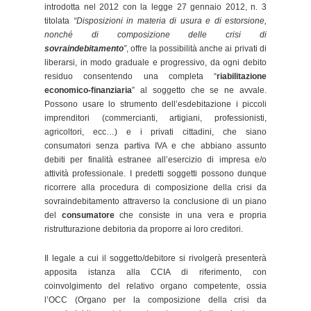
introdotta nel 2012 con la legge 27 gennaio 2012, n. 3
titolata
“Disposizioni in materia di usura e di estorsione,
nonché di composizione delle crisi di
sovraindebitamento
”
, offre la possibilità anche ai privati di
liberarsi, in modo graduale e progressivo, da ogni debito
residuo consentendo una completa “
riabilitazione
economico-finanziaria
” al soggetto che se ne avvale.
Possono usare lo strumento dell’esdebitazione i piccoli
imprenditori (commercianti, artigiani, professionisti,
agricoltori, ecc…) e i privati cittadini, che siano
consumatori senza partiva IVA e che abbiano assunto
debiti per finalità estranee all’esercizio di impresa e/o
attività professionale. I predetti soggetti possono dunque
ricorrere alla procedura di composizione della crisi da
sovraindebitamento attraverso la conclusione di un piano
del
consumatore
che consiste in una vera e propria
ristrutturazione debitoria da proporre ai loro creditori.
Il legale a cui il soggetto/debitore si rivolgerà presenterà
apposita istanza alla CCIA di riferimento, con
coinvolgimento del relativo organo competente, ossia
l’OCC (Organo per la composizione della crisi da