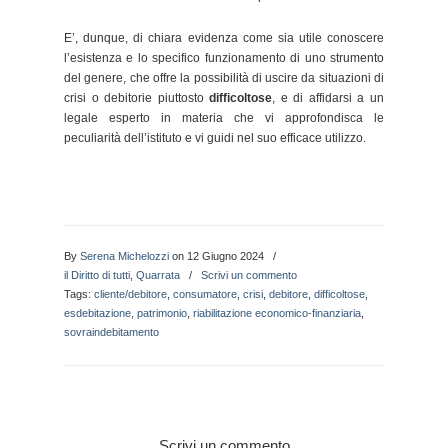
E’, dunque, di chiara evidenza come sia utile conoscere
l’esistenza e lo specifico funzionamento di uno strumento
del genere, che offre la possibilità di uscire da situazioni di
crisi o debitorie piuttosto
difficoltose
, e di affidarsi a un
legale esperto in materia che vi approfondisca le
peculiarità dell’istituto e vi guidi nel suo efficace utilizzo.
By
Serena Michelozzi
on 12 Giugno 2024
/
il Diritto di tutti
,
Quarrata
/
Scrivi un commento
Tags:
cliente/debitore
,
consumatore
,
crisi
,
debitore
,
difficoltose
,
esdebitazione
,
patrimonio
,
riabilitazione economico-finanziaria
,
sovraindebitamento
Scrivi un commento