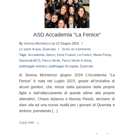
ASD Accademia “La Fenice”
By
Serena Michelozzi
on 12 Giugno 2024
/
Lo sport di qua
,
Quarrata
/
Scrivi un commento
Tags:
Accademia
,
dance
,
Irene Fratoni
,
La Fenice
,
Marta Fema
,
Nazionali AICS
,
Parco Verde
,
Parco Verde in festa
,
pattinaggio artistico
,
pattinaggio di coppia
,
Quarrata
di Serena Michelozzi giugno 2024 L’Accademia “La
Fenice” è nata nel Luglio 2023, grazie all’iniziativa di
alcuni genitori, che, mossi dalla passione delle proprie
figlie e dall’attaccamento di queste ultime alle proprie
allenatrici, Chiara Iadanza e Alessia Fiesoli, decisero di
dare vita ad una nuova realtà per i giovani di Quarrata e
dintorni, prendendo […]
Leggi tutto
→