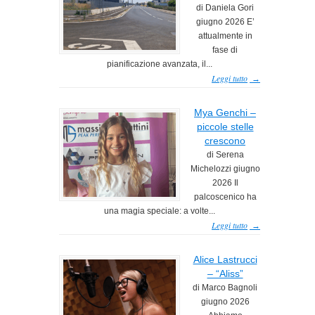
di Daniela Gori
giugno 2026 E’
attualmente in
fase di
pianificazione avanzata, il...
Leggi tutto
→
Mya Genchi –
piccole stelle
crescono
di Serena
Michelozzi giugno
2026 Il
palcoscenico ha
una magia speciale: a volte...
Leggi tutto
→
Alice Lastrucci
– “Aliss”
di Marco Bagnoli
giugno 2026