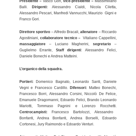
Presidente –
Vasco Gori,
vice-presidente –
Massimiliano
Balli.
Dirigenti:
Alessandro Cialdi, Nicola Ciletta,
Alessandro Pescari, Manfredi Vannucchi, Maurizio Gigni e
Franco Gori.
Direttore sportivo
– Alfredo Bracali,
allenatore
– Riccardo
Agostiniani,
collaboratore tecnico –
Vitaliano Cappellini,
massaggiatore
– Luciano Magherini,
segretario
–
Guglielmo Errante,
Staff dirigenti
: Alessandro Felici,
Daniele Bonechi e Andrea Matteini.
L’organico della squadra.
Portieri:
Domenico Bagnato, Leonardo Santi, Daniele
Vegni e Francesco Cardillo.
Difensori:
Matteo Bonechi,
Francesco Borri, Alessandro Corsini, Niccolò De Felice,
Emanuele Dragomanni, Edoardo Felici, Brando Leonardo
Mariotti, Tommaso Pagnini e Lorenzo Rocchetti.
Centrocampisti:
Francesco Bartolozzi, Alessandro
Bonfanti, Andrea Bonfanti, Andrea Borselli, Edoardo
Cortonesi, Jury Raimondo e Edoardo Venturi.