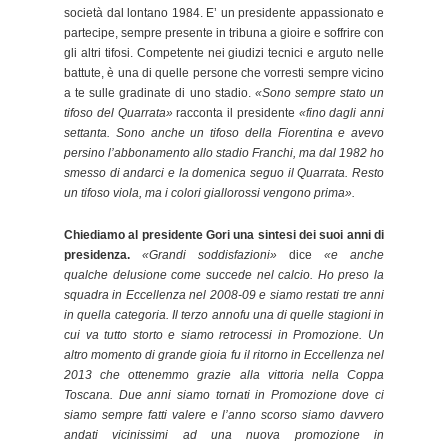
società dal lontano 1984. E’ un presidente appassionato e
partecipe, sempre presente in tribuna a gioire e soffrire con
gli altri tifosi. Competente nei giudizi tecnici e arguto nelle
battute, è una di quelle persone che vorresti sempre vicino
a te sulle gradinate di uno stadio.
«Sono sempre stato un
tifoso del Quarrata»
racconta il presidente
«fino dagli anni
settanta. Sono anche un tifoso della Fiorentina e avevo
persino l’abbonamento allo stadio Franchi, ma dal 1982 ho
smesso di andarci e la domenica seguo il Quarrata. Resto
un tifoso viola, ma i colori giallorossi vengono prima».
Chiediamo al presidente Gori una sintesi dei suoi anni di
presidenza.
«Grandi soddisfazioni»
dice
«e anche
qualche delusione come succede nel calcio. Ho preso la
squadra in Eccellenza nel 2008-09 e siamo restati tre anni
in quella categoria. Il terzo annofu una di quelle stagioni in
cui va tutto storto e siamo retrocessi in Promozione. Un
altro momento di grande gioia fu il ritorno in Eccellenza nel
2013 che ottenemmo grazie alla vittoria nella Coppa
Toscana. Due anni siamo tornati in Promozione dove ci
siamo sempre fatti valere e l’anno scorso siamo davvero
andati vicinissimi ad una nuova promozione in