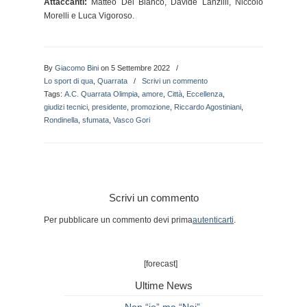
Attaccanti:
Matteo Del Bianco, Davide Lanzilli, Niccolò
Morelli e Luca Vigoroso.
By
Giacomo Bini
on 5 Settembre 2022
/
Lo sport di qua
,
Quarrata
/
Scrivi un commento
Tags:
A.C. Quarrata Olimpia
,
amore
,
Città
,
Eccellenza
,
giudizi tecnici
,
presidente
,
promozione
,
Riccardo Agostiniani
,
Rondinella
,
sfumata
,
Vasco Gori
Scrivi un commento
Per pubblicare un commento devi prima
autenticarti
.
[forecast]
Ultime News
Non “io” ma “Noi”