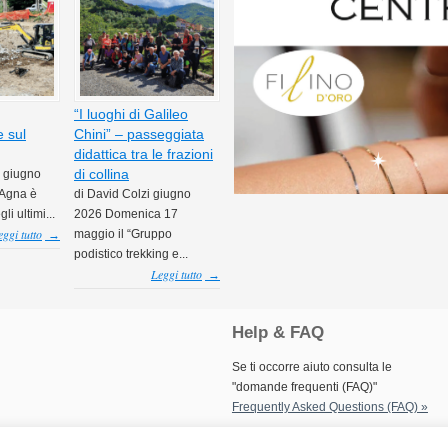
“I luoghi di Galileo
 sul
Chini” – passeggiata
didattica tra le frazioni
di collina
i giugno
 Agna è
di David Colzi giugno
li ultimi...
2026 Domenica 17
eggi tutto
maggio il “Gruppo
→
podistico trekking e...
Leggi tutto
→
Help & FAQ
Se ti occorre aiuto consulta le
"domande frequenti (FAQ)"
Frequently Asked Questions (FAQ) »