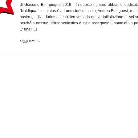
di Giacomo Bini giugno 2016 In questo numero abbiamo dedicato 
“Noidiqua il montalese” ad uno storico locale, Andrea Bolognesi, e a
nostro giudizio fortemente critico verso la nuova intitolazione di sei s
perché a nessun istituto scolastico è stato assegnato il nome di un p
E’ una […]
Leggi tutto
→