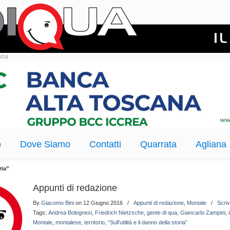
ana
o
Dove Siamo
Contatti
Quarrata
Agliana
ria”
Appunti di redazione
By
Giacomo Bini
on 12 Giugno 2016
/
Appunti di redazione
,
Montale
/
Scri
Tags:
Andrea Bolognesi
,
Friedrich Nietzsche
,
gente di qua
,
Giancarlo Zampini
,
Montale
,
montalese
,
territorio
,
“Sull’utilità e il danno della storia”