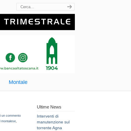
Montale
Ultime News
vi un commento
Interventi di
il montalese
,
manutenzione sul
torrente Agna