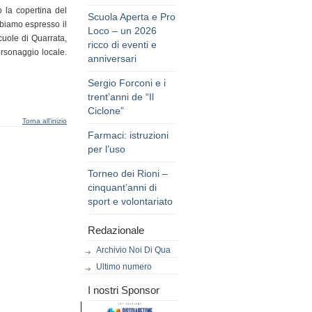
la copertina del
Scuola Aperta e Pro
bbiamo espresso il
Loco – un 2026
cuole di Quarrata,
ricco di eventi e
ersonaggio locale.
anniversari
Sergio Forconi e i
trent’anni de “Il
Ciclone”
Torna all'inizio
Farmaci: istruzioni
per l’uso
Torneo dei Rioni –
cinquant’anni di
sport e volontariato
Redazionale
Archivio Noi Di Qua
Ultimo numero
I nostri Sponsor