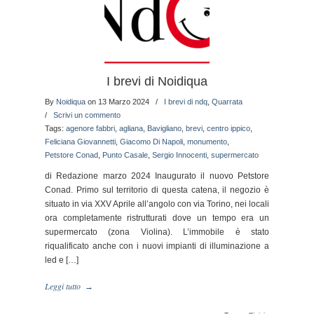
I brevi di Noidiqua
By
Noidiqua
on 13 Marzo 2024
/
I brevi di ndq
,
Quarrata
/
Scrivi un commento
Tags:
agenore fabbri
,
agliana
,
Bavigliano
,
brevi
,
centro ippico
,
Feliciana Giovannetti
,
Giacomo Di Napoli
,
monumento
,
Petstore Conad
,
Punto Casale
,
Sergio Innocenti
,
supermercato
di Redazione marzo 2024 Inaugurato il nuovo Petstore
Conad. Primo sul territorio di questa catena, il negozio è
situato in via XXV Aprile all’angolo con via Torino, nei locali
ora completamente ristrutturati dove un tempo era un
supermercato (zona Violina). L’immobile è stato
riqualificato anche con i nuovi impianti di illuminazione a
led e […]
Leggi tutto
→