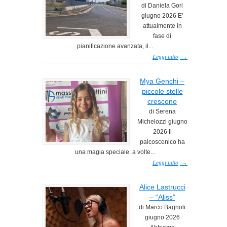
di Daniela Gori
giugno 2026 E’
attualmente in
fase di
pianificazione avanzata, il...
Leggi tutto
→
Mya Genchi –
piccole stelle
crescono
di Serena
Michelozzi giugno
2026 Il
palcoscenico ha
una magia speciale: a volte...
Leggi tutto
→
Alice Lastrucci
– “Aliss”
di Marco Bagnoli
giugno 2026