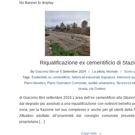
No Banner to display
Riqualificazione ex cementificio di Staz
By
Giacomo Bini
on 5 Settembre 2024
/
La pillola
,
Montale
/
Scrivi
Tags:
Endiasfalti
,
ex cementificio
,
fabbricati industriali
,
fognature
,
interesse pu
Piano Attuativo
,
Piano Operativo Comunale
,
qualità urbanistica
,
Sicurezza id
strada
,
via Goldoni
di Giacomo Bini settembre 2024 L’area dell’ex cementificio alla Stazio
dal degrado più assoluto a una riqualificazione con notevoli benefici pe
zona, per la frazione nel suo complesso e anche per gli utenti della 
Attuativo adottato all’unanimità dal consiglio comunale preved
proprietaria […]
Leggi tutto
→