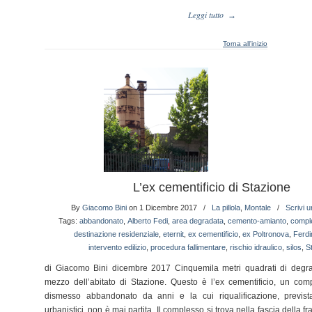
Leggi tutto
→
Torna all'inizio
L’ex cementificio di Stazione
By
Giacomo Bini
on 1 Dicembre 2017
/
La pillola
,
Montale
/
Scrivi 
Tags:
abbandonato
,
Alberto Fedi
,
area degradata
,
cemento-amianto
,
comple
destinazione residenziale
,
eternit
,
ex cementificio
,
ex Poltronova
,
Ferdi
intervento edilizio
,
procedura fallimentare
,
rischio idraulico
,
silos
,
S
di Giacomo Bini dicembre 2017 Cinquemila metri quadrati di degra
mezzo dell’abitato di Stazione. Questo è l’ex cementificio, un comp
dismesso abbandonato da anni e la cui riqualificazione, prevista
urbanistici, non è mai partita. Il complesso si trova nella fascia della f