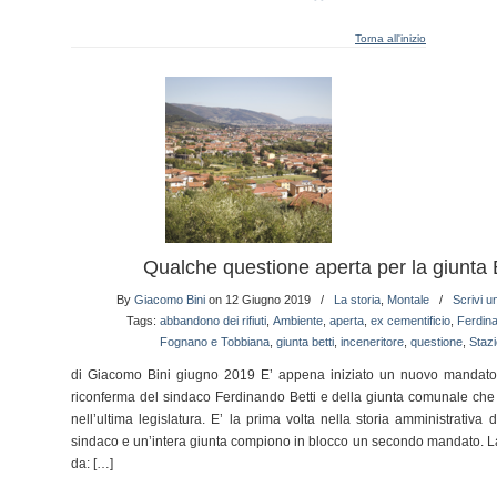
Torna all'inizio
Qualche questione aperta per la giunta B
By
Giacomo Bini
on 12 Giugno 2019
/
La storia
,
Montale
/
Scrivi 
Tags:
abbandono dei rifiuti
,
Ambiente
,
aperta
,
ex cementificio
,
Ferdina
Fognano e Tobbiana
,
giunta betti
,
inceneritore
,
questione
,
Staz
di Giacomo Bini giugno 2019 E’ appena iniziato un nuovo mandato 
riconferma del sindaco Ferdinando Betti e della giunta comunale ch
nell’ultima legislatura. E’ la prima volta nella storia amministrativa
sindaco e un’intera giunta compiono in blocco un secondo mandato. La
da: […]