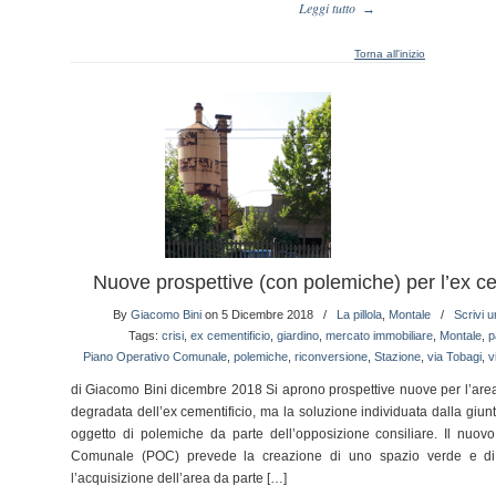
Leggi tutto
→
Torna all'inizio
Nuove prospettive (con polemiche) per l’ex ce
By
Giacomo Bini
on 5 Dicembre 2018
/
La pillola
,
Montale
/
Scrivi 
Tags:
crisi
,
ex cementificio
,
giardino
,
mercato immobiliare
,
Montale
,
p
Piano Operativo Comunale
,
polemiche
,
riconversione
,
Stazione
,
via Tobagi
,
v
di Giacomo Bini dicembre 2018 Si aprono prospettive nuove per l’are
degradata dell’ex cementificio, ma la soluzione individuata dalla giu
oggetto di polemiche da parte dell’opposizione consiliare. Il nuov
Comunale (POC) prevede la creazione di uno spazio verde e di
l’acquisizione dell’area da parte […]