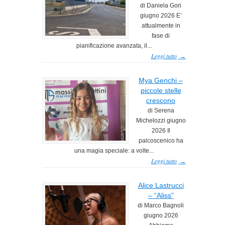
di Daniela Gori
giugno 2026 E’
attualmente in
fase di
pianificazione avanzata, il...
Leggi tutto
→
Mya Genchi –
piccole stelle
crescono
di Serena
Michelozzi giugno
2026 Il
palcoscenico ha
una magia speciale: a volte...
Leggi tutto
→
Alice Lastrucci
– “Aliss”
di Marco Bagnoli
giugno 2026