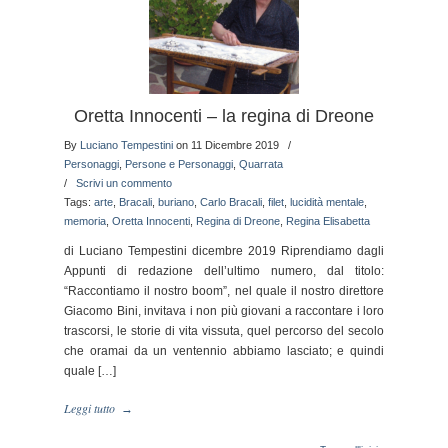
Oretta Innocenti – la regina di Dreone
By
Luciano Tempestini
on 11 Dicembre 2019
/
Personaggi
,
Persone e Personaggi
,
Quarrata
/
Scrivi un commento
Tags:
arte
,
Bracali
,
buriano
,
Carlo Bracali
,
filet
,
lucidità mentale
,
memoria
,
Oretta Innocenti
,
Regina di Dreone
,
Regina Elisabetta
di Luciano Tempestini dicembre 2019 Riprendiamo dagli
Appunti di redazione dell’ultimo numero, dal titolo:
“Raccontiamo il nostro boom”, nel quale il nostro direttore
Giacomo Bini, invitava i non più giovani a raccontare i loro
trascorsi, le storie di vita vissuta, quel percorso del secolo
che oramai da un ventennio abbiamo lasciato; e quindi
quale […]
Leggi tutto
→