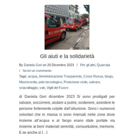
Gli aiuti e la solidarietà
By
Daniela Gori
on 20 Dicembre 2023
/
Per gli altri
,
Quarrata
/
Scrivi un commento
Tags:
acqua
,
Amministrazione Trasparente
,
Croce Rossa
,
fango
,
Misericordia
,
polo tecnologico
,
Protezione civile
,
salvare
,
sciacallaggio
,
vab
,
Vigili del Fuoco
di Daniela Gori dicembre 2023 Si sono prodigati per
salvare, soccorrere, aiutare a pulire, sostenere, assistere le
persone fortemente colpite dall’alluvione. Sono i numerosi
volontari che in massa si sono riversati nelle zone dove
insieme all’acqua e al fango erano state portate via
insieme ai beni materiali serenità, consuetudine, memorie.
E se anche si […]