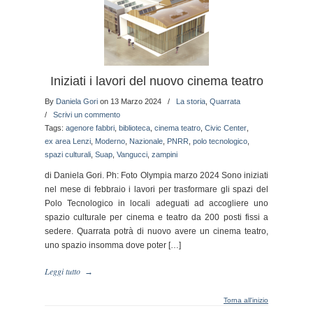
Iniziati i lavori del nuovo cinema teatro
By
Daniela Gori
on 13 Marzo 2024
/
La storia
,
Quarrata
/
Scrivi un commento
Tags:
agenore fabbri
,
biblioteca
,
cinema teatro
,
Civic Center
,
ex area Lenzi
,
Moderno
,
Nazionale
,
PNRR
,
polo tecnologico
,
spazi culturali
,
Suap
,
Vangucci
,
zampini
di Daniela Gori. Ph: Foto Olympia marzo 2024 Sono iniziati
nel mese di febbraio i lavori per trasformare gli spazi del
Polo Tecnologico in locali adeguati ad accogliere uno
spazio culturale per cinema e teatro da 200 posti fissi a
sedere. Quarrata potrà di nuovo avere un cinema teatro,
uno spazio insomma dove poter […]
Leggi tutto
→
Torna all'inizio