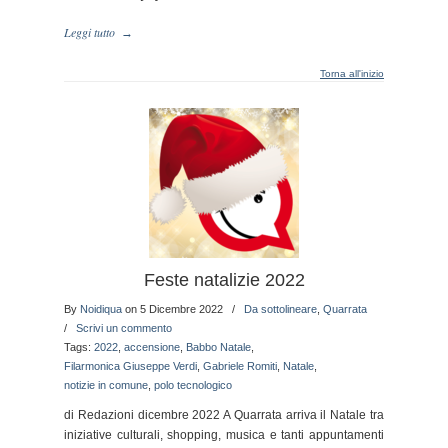
Leggi tutto
→
Torna all'inizio
Feste natalizie 2022
By
Noidiqua
on 5 Dicembre 2022
/
Da sottolineare
,
Quarrata
/
Scrivi un commento
Tags:
2022
,
accensione
,
Babbo Natale
,
Filarmonica Giuseppe Verdi
,
Gabriele Romiti
,
Natale
,
notizie in comune
,
polo tecnologico
di Redazioni dicembre 2022 A Quarrata arriva il Natale tra
iniziative culturali, shopping, musica e tanti appuntamenti