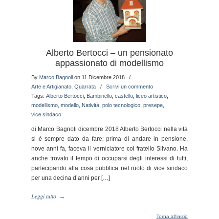
Alberto Bertocci – un pensionato
appassionato di modellismo
By
Marco Bagnoli
on 11 Dicembre 2018
/
Arte e Artigianato
,
Quarrata
/
Scrivi un commento
Tags:
Alberto Bertocci
,
Bambinello
,
castello
,
liceo artistico
,
modellismo
,
modello
,
Natività
,
polo tecnologico
,
presepe
,
vice sindaco
di Marco Bagnoli dicembre 2018 Alberto Bertocci nella vita
si è sempre dato da fare; prima di andare in pensione,
nove anni fa, faceva il verniciatore col fratello Silvano. Ha
anche trovato il tempo di occuparsi degli interessi di tutti,
partecipando alla cosa pubblica nel ruolo di vice sindaco
per una decina d’anni per […]
Leggi tutto
→
Torna all'inizio