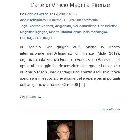
L’arte di Vinicio Magni a Firenze
By
Daniela Gori
on 12 Giugno 2019
/
Arte e Artigianato
,
Quarrata
/
Scrivi un commento
Tags:
Andrea Nannett
,
Artigianato
,
bici leonardiana
,
Constellation
,
Magnifico ingegno
,
Mostra internazionale
,
polo tecnologico
,
Rumba
,
vinicio magni
di Daniela Gori giugno 2019 Anche la Mostra
internazionale dell’Artigianato di Firenze (Mida 2019),
organizzata da Firenze Fiera alla Fortezza da Basso dal 24
aprile al 1 maggio, ha riconosciuto l’ingegno e la maestria
di Vinicio Magni, dedicandogli uno spazio esclusivo, dove
sono state in esposizione alcune delle opere più importanti
dell’artigiano quarratino. Oltre 200 […]
Leggi tutto
→
Torna all'inizio